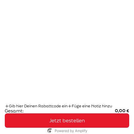
ÜBER KIYOMI
Wir setzen auf Hautenergie als Schlüssel zu gesunder,
strahlender Haut - in jedem Alter.
KONZEPTION & WEBDESIGN
Built on Shopify by
Uplifts Shopify Agentur
SOCIAL MEDIA
DEUTSCHLAND (EUR €)
LAND
DEUTSCHLAND (EUR €)
Gib hier Deinen Rabattcode ein
Füge eine Notiz hinzu
ÖSTERREICH (EUR €)
Gesamt:
0,00 €
Jetzt bestellen
© 2026 - KIYOMI SKIN